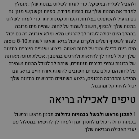
ולהוביל לעלייה במשקל. כדי לעזור לשלוט במנות שלך, מומלץ
למדוד את המנות שלך עם כוסות מדידה, כפיות וקשקשי מזון. זה
גם מועיל להשתמש בצלחות וקערות קטנות יותר כדי לעזור לשלוט
במנות שלך. לבסוף, חשוב לשמור על לחות. שתיית מים מרובה
במהלך היום יכולה לעזור לך להרגיש מלא ומלא אנרגיה. זה גם יכול
לעזור לשטוף רעלים ולקדם עיכול בריא. שאפו לשתות 8-10 כוסות
מים ביום כדי לשמור על לחות נאותה. ביצוע שינויים חיוביים בתזונה
שלך יכול לעזור לך להיראות ולהרגיש במיטבך. אכילת תזונה מאוזנת
של מזונות עתירי רכיבים תזונתיים, שימת לב לגודל המנות ושמירה
על לחות הם כולם צעדים חשובים להשגת אורח חיים בריא. עם
המידע וההדרכה הנכונים, ביצוע השינויים הדרושים בתזונה שלך
יכול להיות קל ומתגמל.
טיפים לאכילה בריאה
1.
לתכנן מראש ולבשל בכמויות גדולות:
תכנון מראש ובישול
בכמות גדולה יכולים לחסוך זמן ולעזור לך להישאר במסלול עם
יעדי האכילה הבריאה שלך.