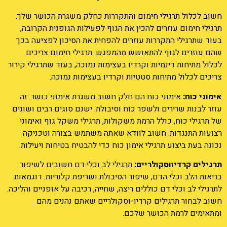
חשוב לכלול תרגילי חימום והתקררות כחלק משגרת הכושר שלך.
תרגילי חימום עוזרים להכין את הגוף לפעילות הגופנית הקרובה,
בעוד שתרגילי התקררות עוזרים להפחית את הסיכון לפציעה בכך
שהם עוזרים לגוף להתאושש מהמפגש. תרגילי חימום צריכים
לכלול מתיחות דינמיות וקרדיו בעצימות נמוכה, בעוד שתרגילי קירור
צריכים לכלול מתיחות סטטיות וקרדיו בעצימות נמוכה.
אימוני כוח:
אימוני כוח הם חלק חשוב משגרת אימוני כושר. זה
עוזר לבנות שרירים ולשפר כוח וסיבולת. ישנם סוגים רבים ושונים
של תרגילי כוח, כולל הרמת משקולות, תרגילי משקל גוף ואימוני
רצועות התנגדות. חשוב לוודא שאתה משתמש בצורה וטכניקה
נכונה בעת ביצוע תרגילי אימון כוח כדי להבטיח בטיחות ויעילות.
תרגילים קרדיווסקולריים:
תרגילי לב וכלי דם חשובים לשיפור
בריאות הלב וכלי הדם, שיפור הסיבולת ושריפת קלוריות. דוגמאות
לתרגילי לב וכלי דם כוללים ריצה, שחייה, רכיבה על אופניים והליכה.
חשוב לבחור תרגילים קרדיו-וסקולריים שאתם נהנים מהם
ומתאימים לרמת הכושר שלכם.