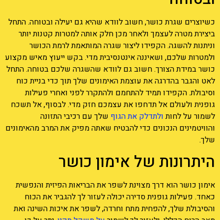
כשיוצרים שגרת כושר, חשוב לוודא שהיא גם יעילה ובטוחה. התחל
ביצירת מטרה לעצמך ולאחר מכן חלק אותה למטרות קטנות יותר
וניתנות להשגה. הקפידו ליצור שגרה המותאמת לרמת הכושר
ולמטרות שלכם, ושאיננה אינטנסיבית מדי. בקש ייעוץ מאיש מקצוע
כושר במידת הצורך. חשוב גם לוודא שהשגרה שלכם בטוחה. התחל
לאט והגבר בהדרגה את עוצמת האימונים שלך תוך כדי בניית כוח
וסיבולת. הקפידו תמיד להתחמם ולהתקרר לפני ואחרי פעילות
גופנית ולעולם אל תדחפו את עצמכם חזק מדי. לבסוף, אל תשכח
לשמור על לחות
ולתדלק את הגוף
שלך עם רכיבי התזונה
והוויטמינים הנכונים כדי להבטיח שאתה מפיק את המרב מהאימונים
שלך.
היתרונות של אימון כושר
אימון כושר הוא דרך מצוינת לשפר את הבריאות הפיזית והנפשית
כאחד. פעילות גופנית סדירה יכולה לעזור לך להגביר את הכוח
והסיבולת שלך, להפחית מתח וחרדה, לשפר את איכות השינה ואת