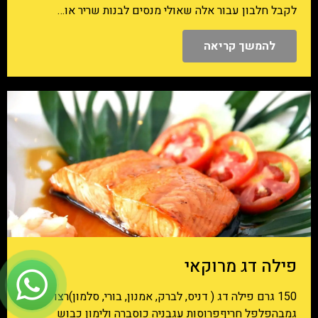
לקבל חלבון עבור אלה שאולי מנסים לבנות שריר או…
להמשך קריאה
פילה דג מרוקאי
150 גרם פילה דג ( דניס, לברק, אמנון, בורי, סלמון)רצועות
גמבהפלפל חריףפרוסות עגבניה כוסברה ולימון כבוש