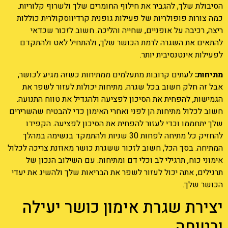
הסיבולת שלך, להגביר את חילוף החומרים שלך ולשרוף קלוריות.
כמה צורות פופולריות של פעילות גופנית קרדיווסקולרית כוללות
ריצה, רכיבה על אופניים, שחייה והליכה. חשוב לזכור שכדאי
להתאים את השגרה לרמת הכושר שלך, ולהתחיל לאט ולהתקדם
לפעילות אינטנסיבית יותר.
מתיחות:
לעתים קרובות מתעלמים ממתיחות כשזה מגיע לכושר,
אבל זה חלק חשוב בכל שגרה. מתיחות יכולות לעזור לשפר את
הגמישות, להפחית את הסיכון לפציעה ולהגדיל את טווח התנועה.
חשוב לכלול מתיחות הן לפני ואחרי האימון כדי להבטיח שהשרירים
שלך יתחממו וכדי לעזור להפחית את הסיכון לפציעה. הקפידו
להחזיק כל מתיחה לפחות 30 שניות ולהתמקד בנשימה במהלך
המתיחה. בסך הכל, חשוב לזכור ששגרת כושר מאוזנת צריכה לכלול
אימוני כוח, תרגילי לב וכלי דם ומתיחות. עם השילוב הנכון של
תרגילים, אתה יכול לעזור לשפר את הבריאות שלך ולהשיג את יעדי
הכושר שלך.
יצירת שגרת אימון כושר יעילה
ובטוחה