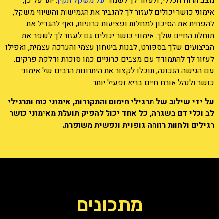
מצב הרוח הכללי, ולעזור לך לשמור
על משקל תקין
. יתר על כן,
אימוני כושר יכולים לעזור לך להגביר את הגמישות והשיווי משקל,
להפחית את הסיכון למחלות ופציעות כרוניות, ואף להגדיל את
תוחלת החיים שלך. אימוני כושר יכולים גם לעזור לך לשפר את
הביצועים שלך בספורט, לבנות ביטחון עצמי והערכה עצמית, ואפילו
לעזור לך להתמודד עם מצבים כרוניים כמו סוכרת ודלקת פרקים.
עם הגישה הנכונה, תוכלו לקצור את היתרונות הרבים של אימוני
כושר ולנהל אורח חיים בריא ופעיל יותר.
על ידי שילוב של תרגילי חימום והתקררות, אימוני כוח ותרגילי
לב וכלי דם בשגרה, כל אחד יכול להפיק תועלת מאימוני כושר
רגילים ולחוות רווחה גופנית ונפשית משופרת.
מתכונים