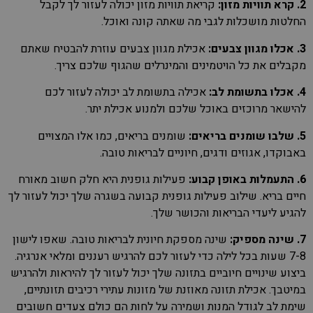
2. קרא תוויות מזון:
קריאת תוויות מזון יכולה לעזור לך לקבל
החלטות מושכלות לגבי מה שאתה קונה ואוכל.
3. אכלו מגוון צבעים:
אכילת מגוון צבעים עוזרת להבטיח שאתם
מקבלים את כל הויטמינים והמינרלים שהגוף שלכם צריך.
4. אכלו בתשומת לב:
אכילה בתשומת לב יכולה לעזור לכם
להישאר מרוכזים באוכל שלכם ולמנוע אכילת יתר.
5. שלבו שומנים בריאים:
שומנים בריאים, כמו אלו המצויים
באבוקדו, אגוזים ודגים, חיוניים לבריאות טובה.
6. התעמלות באופן קבוע:
פעילות גופנית היא חלק חשוב מאורח
חיים בריא. שילוב פעילות גופנית קבועה בשגרה שלך יכול לעזור לך
להגיע ליעדי הבריאות והכושר שלך.
7. שינה מספיק:
שינה מספקת חיונית לבריאות טובה. שאפו לישון
7-8 שעות בכל לילה כדי לעזור לכם להרגיש רעננים ומלאי אנרגיה.
ביצוע שינויים חיוביים בתזונה שלך יכול לעזור לך להיראות ולהרגיש
במיטבך. אכילת תזונה מאוזנת של מזונות עתירי רכיבים תזונתיים,
שימת לב לגודל המנות ושמירה על לחות הם כולם צעדים חשובים