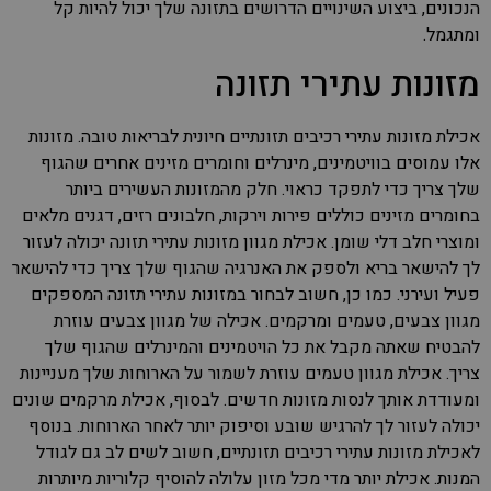
הנכונים, ביצוע השינויים הדרושים בתזונה שלך יכול להיות קל
ומתגמל.
מזונות עתירי תזונה
אכילת מזונות עתירי רכיבים תזונתיים חיונית לבריאות טובה. מזונות
אלו עמוסים בוויטמינים, מינרלים וחומרים מזינים אחרים שהגוף
שלך צריך כדי לתפקד כראוי. חלק מהמזונות העשירים ביותר
בחומרים מזינים כוללים פירות וירקות, חלבונים רזים, דגנים מלאים
ומוצרי חלב דלי שומן. אכילת מגוון מזונות עתירי תזונה יכולה לעזור
לך להישאר בריא ולספק את האנרגיה שהגוף שלך צריך כדי להישאר
פעיל ועירני. כמו כן, חשוב לבחור במזונות עתירי תזונה המספקים
מגוון צבעים, טעמים ומרקמים. אכילה של מגוון צבעים עוזרת
להבטיח שאתה מקבל את כל הויטמינים והמינרלים שהגוף שלך
צריך. אכילת מגוון טעמים עוזרת לשמור על הארוחות שלך מעניינות
ומעודדת אותך לנסות מזונות חדשים. לבסוף, אכילת מרקמים שונים
יכולה לעזור לך להרגיש שובע וסיפוק יותר לאחר הארוחות. בנוסף
לאכילת מזונות עתירי רכיבים תזונתיים, חשוב לשים לב גם לגודל
המנות. אכילת יותר מדי מכל מזון עלולה להוסיף קלוריות מיותרות