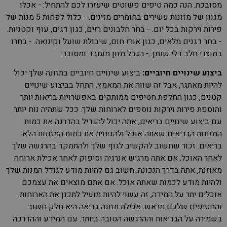
מסובכת. הנה כמה טיפים פשוטים שיעזרו לכם להתחיל: - אכלו
מגוון של מזונות עשירים בחומרים מזינים. - כלול לפחות 5 מנות של
פירות וירקות בכל יום. - בחר חלבונים רזים, כגון דגים, עוף וקטניות.
- בחר דגנים מלאים, כגון אורז חום, שיבולת שועל וקינואה. - בחרו
במוצרי חלב דלי שומן. - הגבל מזון מעובד ומסוכר.
ביצוע שינויים חיוביים:
ביצוע שינויים חיוביים בתזונה שלך יכול
להיות מאתגר, אבל זה שווה את המאמץ. התחל בביצוע שינויים
קטנים, כגון החלפת חטיפים ממותקים באפשרויות בריאות יותר
והוספת פירות וירקות נוספים לארוחות שלך. ככל שתהיה נוח יותר
עם ביצוע שינויים בריאים, אתה יכול להגדיל בהדרגה את כמות
המזונות הבריאים שאתה אוכל ולהפחית את כמות המזונות הלא
בריאים. זכור שחשוב להקשיב לגוף שלך ולהתמקד בהרגשה שלך
לאחר האוכל. אם אתה מרגיש אנרגיה וסיפוק לאחר אכילת ארוחה
מאוזנת, אתה בדרך הנכונה. חשוב גם להיות מודע לגודל המנות שלך
ולהיות מודע לכמות שאתה אוכל. אם אתם מוצאים את עצמכם
אוכלים יתר על המידה, זה עשוי להיות מועיל לתכנן את הארוחות
והחטיפים שלכם מראש. אכילת תזונה בריאה היא חלק חשוב
בשמירה על הבריאות וההרגשה הטובה ביותר. עם המידע וההדרכה