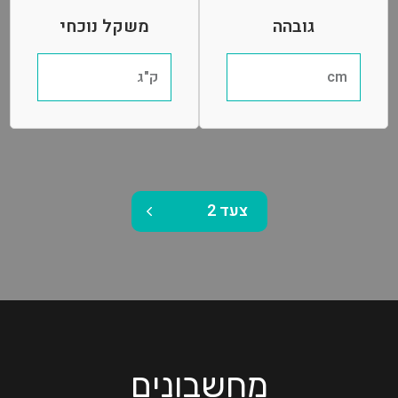
גובהה
משקל נוכחי
cm
ק"ג
צעד
2
מחשבונים